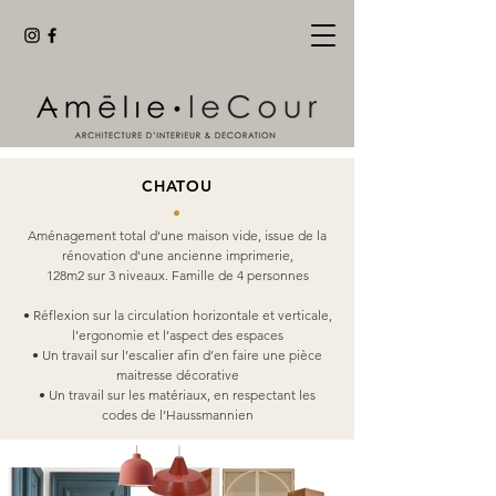
CH
ATOU
Rénovation d'une maison sur 4
•
étages à Chatou
A
ménagement total d'une maison vide, issue de la
rénovation d'une ancienne imprimerie,
128m2 sur 3 niv
eaux. Famille de 4 personnes
• Réflexion sur la circulation horizontale et verticale,
l’ergonomie et l’aspect des espaces
• Un travail
sur l’escalier afin d’en faire une pièce
maitresse décorative
• Un travail sur les matériaux, en respectant les
cod
es de l’Haussmannien